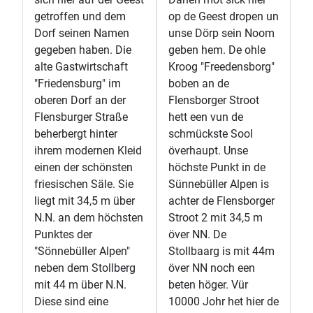
getroffen und dem
op de Geest dropen un
Dorf seinen Namen
unse Dörp sein Noom
gegeben haben. Die
geben hem. De ohle
alte Gastwirtschaft
Kroog "Freedensborg"
"Friedensburg" im
boben an de
oberen Dorf an der
Flensborger Stroot
Flensburger Straße
hett een vun de
beherbergt hinter
schmückste Sool
ihrem modernen Kleid
överhaupt. Unse
einen der schönsten
höchste Punkt in de
friesischen Säle. Sie
Sünnebüller Alpen is
liegt mit 34,5 m über
achter de Flensborger
N.N. an dem höchsten
Stroot 2 mit 34,5 m
Punktes der
över NN. De
"Sönnebüller Alpen"
Stollbaarg is mit 44m
neben dem Stollberg
över NN noch een
mit 44 m über N.N.
beten höger. Vür
Diese sind eine
10000 Johr het hier de