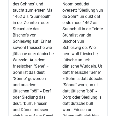
des Sohnes" und
Noom bedüdet
taucht zum ersten Mal
översett "Siedlung vun
1462 als "Suunebull"
de Söhn" un dukt dat
in der Zehnten- oder
erste mool 1462 as
Steuerliste des
Suunebull in de Teinte
Bischofs von
Stührlist vun de
Schleswig auf. Er hat
Bischof vun
sowohl friesische wie
Schleswig op. Wie
jütische oder dänische
hem wull friesische,
Wurzeln. Aus dem
jütische un uck
friesischen "Sene" =
dänische Wuddeln. Ut
Sohn ist das deut.
datt friesische "Sene"
"Sönne" geworden
= Söhn is datt dütsche
und aus dem
"Sönne" worn, un ut
jütischen "böl" = Dorf
datt jütische "böl" =
oder Siedlung das
Dörp oder Siedlung is
deut. "büll". Friesen
datt dütsche büll
und Dänen müssen
worn. Friesen un
sich hier auf der Geest
Dänen möt sick hier