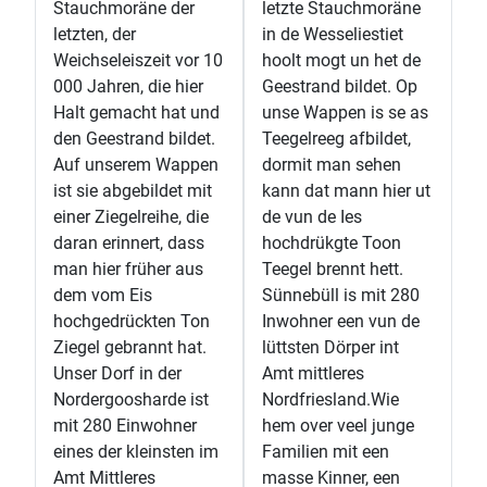
Stauchmoräne der
letzte Stauchmoräne
letzten, der
in de Wesseliestiet
Weichseleiszeit vor 10
hoolt mogt un het de
000 Jahren, die hier
Geestrand bildet. Op
Halt gemacht hat und
unse Wappen is se as
den Geestrand bildet.
Teegelreeg afbildet,
Auf unserem Wappen
dormit man sehen
ist sie abgebildet mit
kann dat mann hier ut
einer Ziegelreihe, die
de vun de Ies
daran erinnert, dass
hochdrükgte Toon
man hier früher aus
Teegel brennt hett.
dem vom Eis
Sünnebüll is mit 280
hochgedrückten Ton
Inwohner een vun de
Ziegel gebrannt hat.
lüttsten Dörper int
Unser Dorf in der
Amt mittleres
Nordergoosharde ist
Nordfriesland.Wie
mit 280 Einwohner
hem over veel junge
eines der kleinsten im
Familien mit een
Amt Mittleres
masse Kinner, een