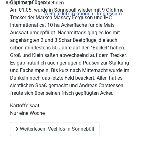
Oldtimerpflügen:
Akzeptieren
Ablehnen
Am 01.05. wurde in Sönnebüll wieder mit 9 Oldtimer
Weitere Informationen
|
Impressum
Trecker der Marken Massey Ferguson und IHC
International ca. 10 ha Ackerfläche für die Mais
Aussaat umgepflügt. Nachmittags ging es los mit
angehängten 2 und 3 Schar Beetpflüge, die auch
schon mindestens 50 Jahre auf den "Buckel" haben.
Groß und Klein saßen abwechselnd auf dem Trecker.
Es gab natürlich auch genügend Pausen zur Stärkung
und Fachsimpeln. Bis kurz nach Mitternacht wurde im
Dunkeln noch das letzte Feld beackert. Allen hat es
sichtlichen Spaß gemacht und Andreas Carstensen
freute sich über seinen frisch gepflügten Acker.
Kartoffelsaat:
Nur eine Woche
Weiterlesen: Veel los in Sönnebüll