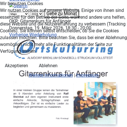
Wir benutzen Cookies
Wir nutzen Cookies auf unserer Website. Einige von ihnen sind
Gehe zu Monat
essenziell für den Betrieb der Seite, während andere uns helfen,
OKR: Gitarrenkurs für Anfänger
diese Website und die Nutzererfahrung zu verbessern (Tracking
Donnerstag, 19. März 2026, 18:30 - 20:00
Cookies). Sie können selbst entscheiden, ob Sie die Cookies
Vorherige Wiederholung
zulassen möchten. Bitte beachten Sie, dass bei einer Ablehnung
womöglich nicht mehr alle Funktionalitäten der Seite zur
Verfügung stehen.
Akzeptieren
Ablehnen
Weitere Informationen
|
Impressum