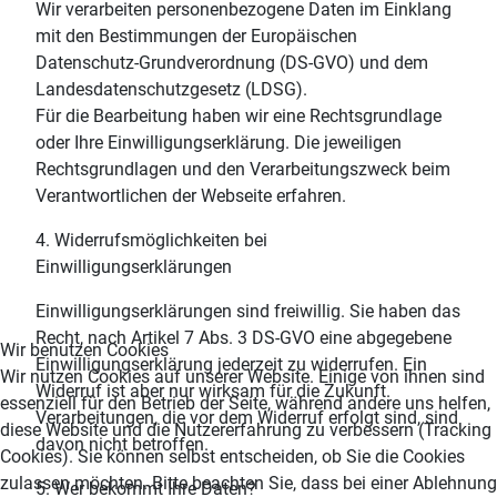
Wir verarbeiten personenbezogene Daten im Einklang
mit den Bestimmungen der Europäischen
Datenschutz-Grundverordnung (DS-GVO) und dem
Landesdatenschutzgesetz (LDSG).
Für die Bearbeitung haben wir eine Rechtsgrundlage
oder Ihre Einwilligungserklärung. Die jeweiligen
Rechtsgrundlagen und den Verarbeitungszweck beim
Verantwortlichen der Webseite erfahren.
4. Widerrufsmöglichkeiten bei
Einwilligungserklärungen
Einwilligungserklärungen sind freiwillig. Sie haben das
Recht, nach Artikel 7 Abs. 3 DS-GVO eine abgegebene
Wir benutzen Cookies
Einwilligungserklärung jederzeit zu widerrufen. Ein
Wir nutzen Cookies auf unserer Website. Einige von ihnen sind
Widerruf ist aber nur wirksam für die Zukunft.
essenziell für den Betrieb der Seite, während andere uns helfen,
Verarbeitungen, die vor dem Widerruf erfolgt sind, sind
diese Website und die Nutzererfahrung zu verbessern (Tracking
davon nicht betroffen.
Cookies). Sie können selbst entscheiden, ob Sie die Cookies
zulassen möchten. Bitte beachten Sie, dass bei einer Ablehnung
5. Wer bekommt Ihre Daten?