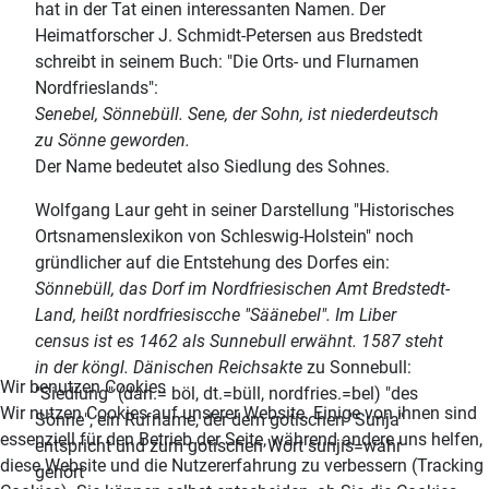
hat in der Tat einen interessanten Namen. Der
Heimatforscher J. Schmidt-Petersen aus Bredstedt
schreibt in seinem Buch: "Die Orts- und Flurnamen
Nordfrieslands":
Senebel, Sönnebüll. Sene, der Sohn, ist niederdeutsch
zu Sönne geworden.
Der Name bedeutet also Siedlung des Sohnes.
Wolfgang Laur geht in seiner Darstellung "Historisches
Ortsnamenslexikon von Schleswig-Holstein" noch
gründlicher auf die Entstehung des Dorfes ein:
Sönnebüll, das Dorf im Nordfriesischen Amt Bredstedt-
Land, heißt nordfriesiscche "Säänebel". Im Liber
census ist es 1462 als Sunnebull erwähnt. 1587 steht
in der köngl. Dänischen Reichsakte
zu Sonnebull:
Wir benutzen Cookies
"Siedlung" (dan.= böl, dt.=büll, nordfries.=bel) "des
Wir nutzen Cookies auf unserer Website. Einige von ihnen sind
Sönne", ein Rufname, der dem gotischen "Sunja"
essenziell für den Betrieb der Seite, während andere uns helfen,
entspricht und zum gotischen Wort sunjis=wahr
diese Website und die Nutzererfahrung zu verbessern (Tracking
gehört