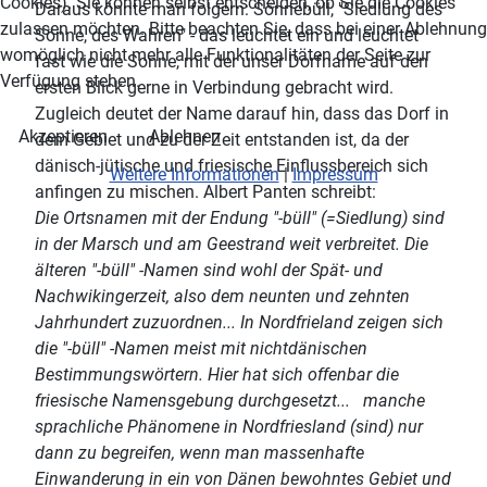
Cookies). Sie können selbst entscheiden, ob Sie die Cookies
Daraus könnte man folgern: Sönnebüll, "Siedlung des
zulassen möchten. Bitte beachten Sie, dass bei einer Ablehnung
Sönne, des Wahren" - das leuchtet ein und leuchtet
womöglich nicht mehr alle Funktionalitäten der Seite zur
fast wie die Sonne, mit der unser Dorfname auf den
Verfügung stehen.
ersten Blick gerne in Verbindung gebracht wird.
Zugleich deutet der Name darauf hin, dass das Dorf in
Akzeptieren
Ablehnen
dem Gebiet und zu der Zeit entstanden ist, da der
dänisch-jütische und friesische Einflussbereich sich
Weitere Informationen
|
Impressum
anfingen zu mischen. Albert Panten schreibt:
Die Ortsnamen mit der Endung "-büll" (=Siedlung) sind
in der Marsch und am Geestrand weit verbreitet. Die
älteren "-büll" -Namen sind wohl der Spät- und
Nachwikingerzeit, also dem neunten und zehnten
Jahrhundert zuzuordnen... In Nordfrieland zeigen sich
die "-büll" -Namen meist mit nichtdänischen
Bestimmungswörtern. Hier hat sich offenbar die
friesische Namensgebung durchgesetzt... manche
sprachliche Phänomene in Nordfriesland (sind) nur
dann zu begreifen, wenn man massenhafte
Einwanderung in ein von Dänen bewohntes Gebiet und