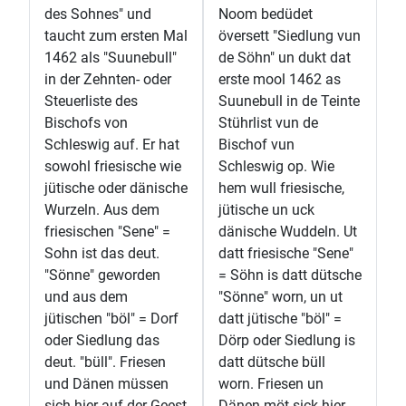
des Sohnes" und
Noom bedüdet
taucht zum ersten Mal
översett "Siedlung vun
1462 als "Suunebull"
de Söhn" un dukt dat
in der Zehnten- oder
erste mool 1462 as
Steuerliste des
Suunebull in de Teinte
Bischofs von
Stührlist vun de
Schleswig auf. Er hat
Bischof vun
sowohl friesische wie
Schleswig op. Wie
jütische oder dänische
hem wull friesische,
Wurzeln. Aus dem
jütische un uck
friesischen "Sene" =
dänische Wuddeln. Ut
Sohn ist das deut.
datt friesische "Sene"
"Sönne" geworden
= Söhn is datt dütsche
und aus dem
"Sönne" worn, un ut
jütischen "böl" = Dorf
datt jütische "böl" =
oder Siedlung das
Dörp oder Siedlung is
deut. "büll". Friesen
datt dütsche büll
und Dänen müssen
worn. Friesen un
sich hier auf der Geest
Dänen möt sick hier