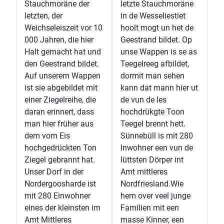
Stauchmoräne der
letzte Stauchmoräne
letzten, der
in de Wesseliestiet
Weichseleiszeit vor 10
hoolt mogt un het de
000 Jahren, die hier
Geestrand bildet. Op
Halt gemacht hat und
unse Wappen is se as
den Geestrand bildet.
Teegelreeg afbildet,
Auf unserem Wappen
dormit man sehen
ist sie abgebildet mit
kann dat mann hier ut
einer Ziegelreihe, die
de vun de Ies
daran erinnert, dass
hochdrükgte Toon
man hier früher aus
Teegel brennt hett.
dem vom Eis
Sünnebüll is mit 280
hochgedrückten Ton
Inwohner een vun de
Ziegel gebrannt hat.
lüttsten Dörper int
Unser Dorf in der
Amt mittleres
Nordergoosharde ist
Nordfriesland.Wie
mit 280 Einwohner
hem over veel junge
eines der kleinsten im
Familien mit een
Amt Mittleres
masse Kinner, een