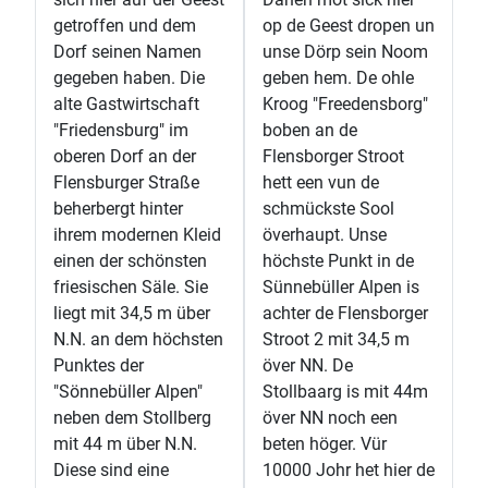
getroffen und dem
op de Geest dropen un
Dorf seinen Namen
unse Dörp sein Noom
gegeben haben. Die
geben hem. De ohle
alte Gastwirtschaft
Kroog "Freedensborg"
"Friedensburg" im
boben an de
oberen Dorf an der
Flensborger Stroot
Flensburger Straße
hett een vun de
beherbergt hinter
schmückste Sool
ihrem modernen Kleid
överhaupt. Unse
einen der schönsten
höchste Punkt in de
friesischen Säle. Sie
Sünnebüller Alpen is
liegt mit 34,5 m über
achter de Flensborger
N.N. an dem höchsten
Stroot 2 mit 34,5 m
Punktes der
över NN. De
"Sönnebüller Alpen"
Stollbaarg is mit 44m
neben dem Stollberg
över NN noch een
mit 44 m über N.N.
beten höger. Vür
Diese sind eine
10000 Johr het hier de