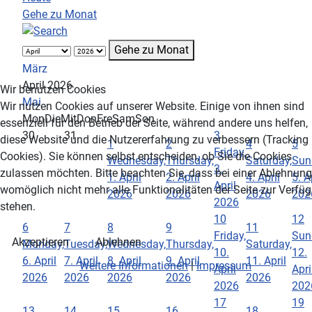
Gehe zu Monat
Gehe zu Monat
März
April 2026
Wir benutzen Cookies
Mai
Wir nutzen Cookies auf unserer Website. Einige von ihnen sind
Mon
Die
Mit
Don
Fre
Sam
Son
essenziell für den Betrieb der Seite, während andere uns helfen,
30
31
3
diese Website und die Nutzererfahrung zu verbessern (Tracking
1
2
4
5
Friday,
Cookies). Sie können selbst entscheiden, ob Sie die Cookies
Wednesday,
Thursday,
Saturday,
Sun
3.
zulassen möchten. Bitte beachten Sie, dass bei einer Ablehnung
1. April
2. April
4. April
5. A
April
womöglich nicht mehr alle Funktionalitäten der Seite zur Verfü
2026
2026
2026
202
2026
stehen.
10
12
6
7
8
9
11
Friday,
Sun
Akzeptieren
Ablehnen
Monday,
Tuesday,
Wednesday,
Thursday,
Saturday,
10.
12.
6. April
7. April
8. April
9. April
11. April
Weitere Informationen
|
Impressum
April
Apri
2026
2026
2026
2026
2026
2026
202
17
19
13
14
15
16
18