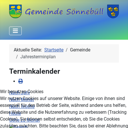
Aktuelle Seite:
Startseite
Gemeinde
Jahresterminplan
Terminkalender
Wir benutzen Cookies
Nach Jahr
Wir nutzen Cookies auf unserer Website. Einige von ihnen sind
Nach Monat
essenziell für den Betrieb der Seite, während andere uns helfen,
Nach Woche
diese Website und die Nutzererfahrung zu verbessern (Tracking
Heute
Cookies). Sie können selbst entscheiden, ob Sie die Cookies
Gehe zu Monat
zulassen möchten. Bitte beachten Sie, dass bei einer Ablehnung