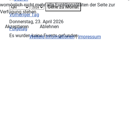
womöglich nicht mehr alle Funktionalitäten der Seite zur
Gehe zu Monat
Verfügung stehen.
Vorheriger Tag
Donnerstag, 23. April 2026
Akzeptieren
Ablehnen
Folgetag
Es wurden keine Events gefunden
Weitere Informationen
|
Impressum