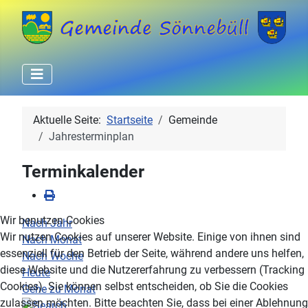
Aktuelle Seite:
Startseite
Gemeinde
Jahresterminplan
Terminkalender
Wir benutzen Cookies
Nach Jahr
Wir nutzen Cookies auf unserer Website. Einige von ihnen sind
Nach Monat
essenziell für den Betrieb der Seite, während andere uns helfen,
Nach Woche
diese Website und die Nutzererfahrung zu verbessern (Tracking
Heute
Cookies). Sie können selbst entscheiden, ob Sie die Cookies
Gehe zu Monat
zulassen möchten. Bitte beachten Sie, dass bei einer Ablehnung