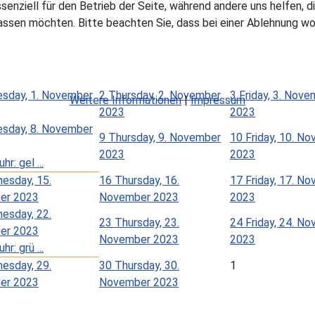
ssenziell für den Betrieb der Seite, während andere uns helfen,
assen möchten. Bitte beachten Sie, dass bei einer Ablehnung wom
sday, 1. November
2
Thursday, 2. November
3
Friday, 3. Nov
Weitere Informationen
|
Impressum
2023
2023
sday, 8. November
9
Thursday, 9. November
10
Friday, 10. N
2023
2023
hr: gel ...
esday, 15.
16
Thursday, 16.
17
Friday, 17. N
er 2023
November 2023
2023
esday, 22.
23
Thursday, 23.
24
Friday, 24. N
er 2023
November 2023
2023
hr: grü ...
esday, 29.
30
Thursday, 30.
1
er 2023
November 2023