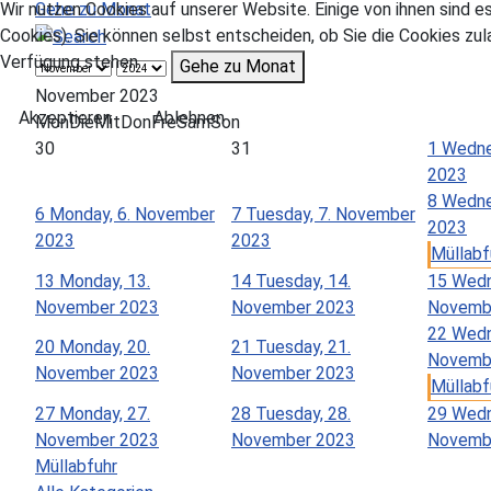
Gehe zu Monat
Wir nutzen Cookies auf unserer Website. Einige von ihnen sind e
Cookies). Sie können selbst entscheiden, ob Sie die Cookies zul
Verfügung stehen.
Gehe zu Monat
November 2023
Akzeptieren
Ablehnen
Mon
Die
Mit
Don
Fre
Sam
Son
30
31
1
Wedne
2023
8
Wedne
6
Monday, 6. November
7
Tuesday, 7. November
2023
2023
2023
Müllabfu
13
Monday, 13.
14
Tuesday, 14.
15
Wedn
November 2023
November 2023
Novemb
22
Wedn
20
Monday, 20.
21
Tuesday, 21.
Novemb
November 2023
November 2023
Müllabfu
27
Monday, 27.
28
Tuesday, 28.
29
Wedn
November 2023
November 2023
Novemb
Müllabfuhr