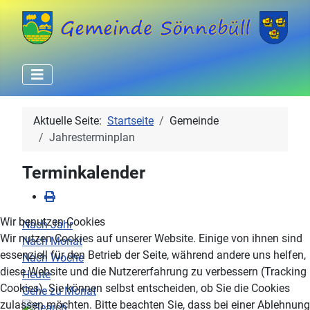
Aktuelle Seite:
Startseite
Gemeinde
Jahresterminplan
Terminkalender
Wir benutzen Cookies
Nach Jahr
Wir nutzen Cookies auf unserer Website. Einige von ihnen sind
Nach Monat
essenziell für den Betrieb der Seite, während andere uns helfen,
Nach Woche
diese Website und die Nutzererfahrung zu verbessern (Tracking
Heute
Cookies). Sie können selbst entscheiden, ob Sie die Cookies
Gehe zu Monat
zulassen möchten. Bitte beachten Sie, dass bei einer Ablehnung