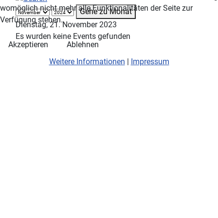
womöglich nicht mehr alle Funktionalitäten der Seite zur
Gehe zu Monat
Verfügung stehen.
Dienstag, 21. November 2023
Es wurden keine Events gefunden
Akzeptieren
Ablehnen
Weitere Informationen
|
Impressum