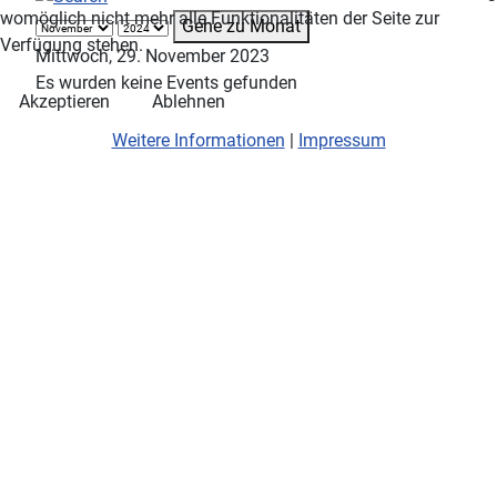
womöglich nicht mehr alle Funktionalitäten der Seite zur
Gehe zu Monat
Verfügung stehen.
Mittwoch, 29. November 2023
Es wurden keine Events gefunden
Akzeptieren
Ablehnen
Weitere Informationen
|
Impressum