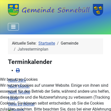
Aktuelle Seite:
Startseite
Gemeinde
Jahresterminplan
Terminkalender
Wir benutzen Cookies
Nach Jahr
Wir nutzen Cookies auf unserer Website. Einige von ihnen sind
Nach Monat
essenziell für den Betrieb der Seite, während andere uns helfen,
Nach Woche
diese Website und die Nutzererfahrung zu verbessern (Tracking
Heute
Cookies). Sie können selbst entscheiden, ob Sie die Cookies
Gehe zu Monat
zulassen möchten. Bitte beachten Sie, dass bei einer Ablehnung