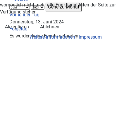
womöglich nicht mehr alle Funktionalitäten der Seite zur
Gehe zu Monat
Verfügung stehen.
Vorheriger Tag
Donnerstag, 13. Juni 2024
Akzeptieren
Ablehnen
Folgetag
Es wurden keine Events gefunden
Weitere Informationen
|
Impressum