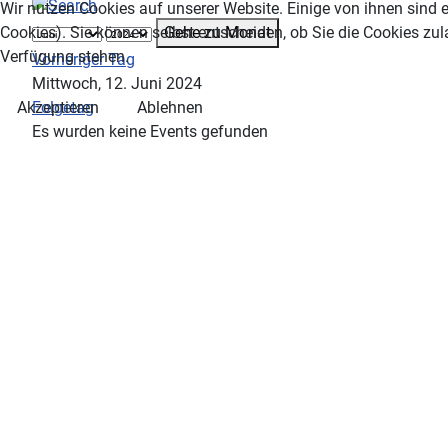
Wir nutzen Cookies auf unserer Website. Einige von ihnen sind e
Gehe zu Monat
Cookies). Sie können selbst entscheiden, ob Sie die Cookies zul
Verfügung stehen.
Vorheriger Tag
Mittwoch, 12. Juni 2024
Folgetag
Akzeptieren
Ablehnen
Es wurden keine Events gefunden