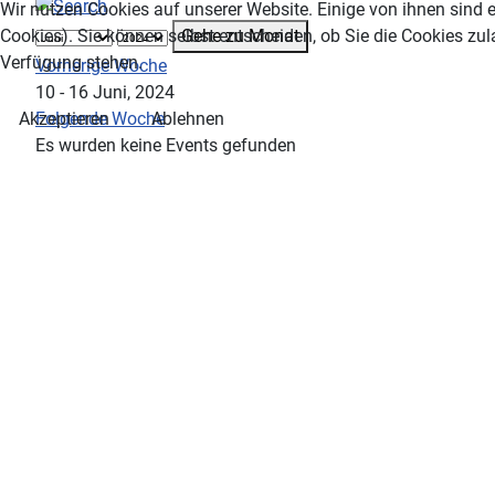
Wir nutzen Cookies auf unserer Website. Einige von ihnen sind e
Gehe zu Monat
Cookies). Sie können selbst entscheiden, ob Sie die Cookies zul
Verfügung stehen.
Vorherige Woche
10 - 16 Juni, 2024
Folgende Woche
Akzeptieren
Ablehnen
Es wurden keine Events gefunden