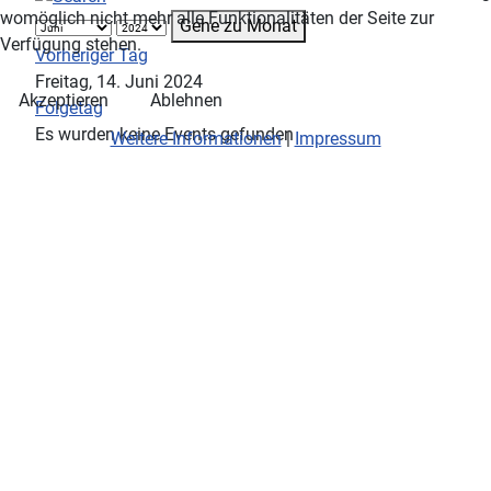
womöglich nicht mehr alle Funktionalitäten der Seite zur
Gehe zu Monat
Verfügung stehen.
Vorheriger Tag
Freitag, 14. Juni 2024
Akzeptieren
Ablehnen
Folgetag
Es wurden keine Events gefunden
Weitere Informationen
|
Impressum