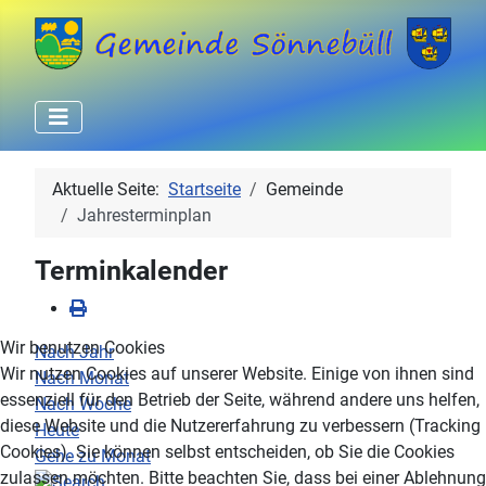
Aktuelle Seite:
Startseite
Gemeinde
Jahresterminplan
Terminkalender
Wir benutzen Cookies
Nach Jahr
Wir nutzen Cookies auf unserer Website. Einige von ihnen sind
Nach Monat
essenziell für den Betrieb der Seite, während andere uns helfen,
Nach Woche
diese Website und die Nutzererfahrung zu verbessern (Tracking
Heute
Cookies). Sie können selbst entscheiden, ob Sie die Cookies
Gehe zu Monat
zulassen möchten. Bitte beachten Sie, dass bei einer Ablehnung