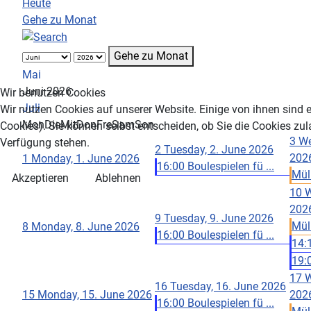
Heute
Gehe zu Monat
Gehe zu Monat
Mai
Juni 2026
Wir benutzen Cookies
Juli
Wir nutzen Cookies auf unserer Website. Einige von ihnen sind e
Mon
Die
Mit
Don
Fre
Sam
Son
Cookies). Sie können selbst entscheiden, ob Sie die Cookies zul
3
We
Verfügung stehen.
2
Tuesday, 2. June 2026
202
1
Monday, 1. June 2026
16:00 Boulespielen fü ...
Müll
Akzeptieren
Ablehnen
10
W
202
9
Tuesday, 9. June 2026
Müll
8
Monday, 8. June 2026
16:00 Boulespielen fü ...
14:1
19:0
17
W
16
Tuesday, 16. June 2026
15
Monday, 15. June 2026
202
16:00 Boulespielen fü ...