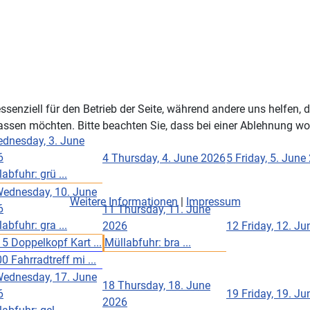
ssenziell für den Betrieb der Seite, während andere uns helfen,
assen möchten. Bitte beachten Sie, dass bei einer Ablehnung wom
dnesday, 3. June
6
4
Thursday, 4. June 2026
5
Friday, 5. June
abfuhr: grü ...
ednesday, 10. June
Weitere Informationen
|
Impressum
6
11
Thursday, 11. June
abfuhr: gra ...
2026
12
Friday, 12. J
5 Doppelkopf Kart ...
Müllabfuhr: bra ...
0 Fahrradtreff mi ...
ednesday, 17. June
18
Thursday, 18. June
6
19
Friday, 19. J
2026