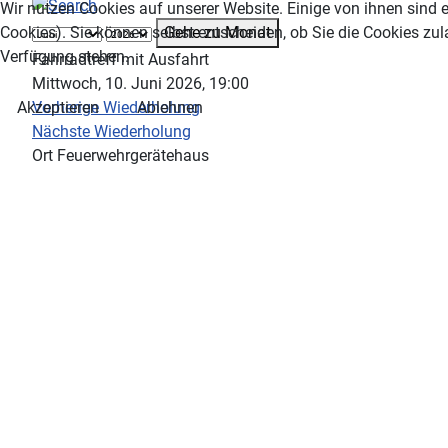
Wir nutzen Cookies auf unserer Website. Einige von ihnen sind e
Gehe zu Monat
Cookies). Sie können selbst entscheiden, ob Sie die Cookies zul
Verfügung stehen.
Fahrradtreff mit Ausfahrt
Mittwoch, 10. Juni 2026, 19:00
Vorherige Wiederholung
Akzeptieren
Ablehnen
Nächste Wiederholung
Ort
Feuerwehrgerätehaus