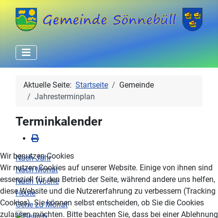
Aktuelle Seite:
Startseite
Gemeinde
Jahresterminplan
Terminkalender
Wir benutzen Cookies
Nach Jahr
Wir nutzen Cookies auf unserer Website. Einige von ihnen sind
Nach Monat
essenziell für den Betrieb der Seite, während andere uns helfen,
Nach Woche
diese Website und die Nutzererfahrung zu verbessern (Tracking
Heute
Cookies). Sie können selbst entscheiden, ob Sie die Cookies
Gehe zu Monat
zulassen möchten. Bitte beachten Sie, dass bei einer Ablehnung