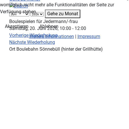
womöglich nicht mehr alle Funktionalitäten der Seite zur
Verfügung stehen.
Gehe zu Monat
Boulespielen für Jedermann/-frau
Akzeptieren
Ablehnen
Samstag, 20. Juni 2026, 10:00 - 12:00
Vorherige Wiederholung
Weitere Informationen
|
Impressum
Nächste Wiederholung
Ort
Boulebahn Sönnebüll (hinter der Grillhütte)