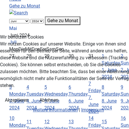
Gehe zu Monat
Gehe zu Monat
Mai
Juni 2024
Wir benutzen Cookies
Juli
Wir nutzen Cookies auf unserer Website. Einige von ihnen sind
Mon
Die
Mit
Don
Fre
Sam
Son
essenziell für den Betrieb der Seite, während andere uns helfen,
27
28
29
30
31
1
2
diese Website und die Nutzererfahrung zu verbessern (Tracking
Saturday,
Sun
Cookies). Sie können selbst entscheiden, ob Sie die Cookies
1. June
2. 
zulassen möchten. Bitte beachten Sie, dass bei einer Ablehnung
2024
202
womöglich nicht mehr alle Funktionalitäten der Seite zur Verfü
7
stehen.
3
4
5
6
8
9
Friday,
Monday,
Tuesday,
Wednesday,
Thursday,
Saturday,
Sun
7.
Akzeptieren
Ablehnen
3. June
4. June
5. June
6. June
8. June
9. 
June
2024
2024
2024
2024
2024
202
Weitere Informationen
|
Impressum
2024
10
14
16
11
12
13
15
Monday,
Friday,
Sun
Tuesday,
Wednesday,
Thursday,
Saturday,