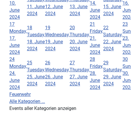
10.
14.
16.
11. June
12. June
13. June
15. June
June
June
Jun
2024
2024
2024
2024
2024
2024
202
17
21
23
18
19
20
22
Monday,
Friday,
Sun
Tuesday,
Wednesday,
Thursday,
Saturday,
17.
21.
23.
18. June
19. June
20. June
22. June
June
June
Jun
2024
2024
2024
2024
2024
2024
202
24
28
30
25
26
27
29
Monday,
Friday,
Sun
Tuesday,
Wednesday,
Thursday,
Saturday,
24.
28.
30.
25. June
26. June
27. June
29. June
June
June
Jun
2024
2024
2024
2024
2024
2024
202
Feuerwehr
Alle Kategorien ...
Events aller Kategorien anzeigen