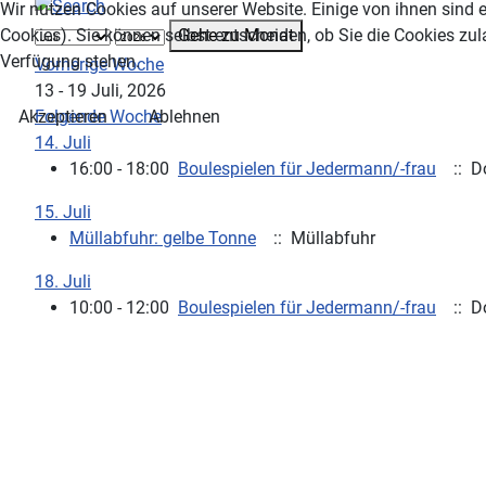
Wir nutzen Cookies auf unserer Website. Einige von ihnen sind e
Gehe zu Monat
Cookies). Sie können selbst entscheiden, ob Sie die Cookies zul
Verfügung stehen.
Vorherige Woche
13 - 19 Juli, 2026
Folgende Woche
Akzeptieren
Ablehnen
14. Juli
16:00 - 18:00
Boulespielen für Jedermann/-frau
:: D
15. Juli
Müllabfuhr: gelbe Tonne
:: Müllabfuhr
18. Juli
10:00 - 12:00
Boulespielen für Jedermann/-frau
:: D