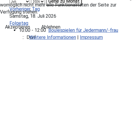
Gehe zu Monat
womöglich nicht mehr alle Funktionalitäten der Seite zur
Vorheriger Tag
Verfügung stehen.
Samstag, 18. Juli 2026
Folgetag
Akzeptieren
Ablehnen
10:00 - 12:00
Boulespielen für Jedermann/-frau
Weitere Informationen
|
Impressum
:: Dorf