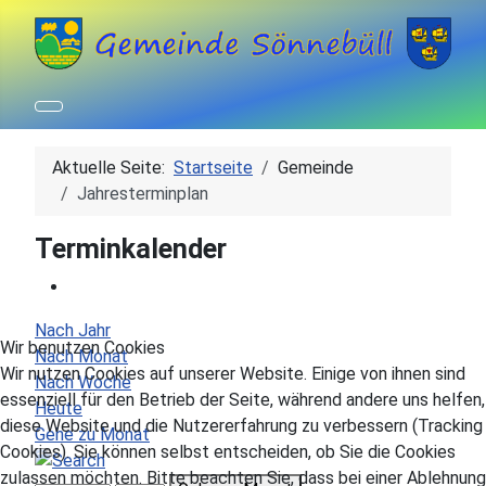
Aktuelle Seite:
Startseite
Gemeinde
Jahresterminplan
Terminkalender
Nach Jahr
Wir benutzen Cookies
Nach Monat
Wir nutzen Cookies auf unserer Website. Einige von ihnen sind
Nach Woche
essenziell für den Betrieb der Seite, während andere uns helfen,
Heute
diese Website und die Nutzererfahrung zu verbessern (Tracking
Gehe zu Monat
Cookies). Sie können selbst entscheiden, ob Sie die Cookies
zulassen möchten. Bitte beachten Sie, dass bei einer Ablehnung