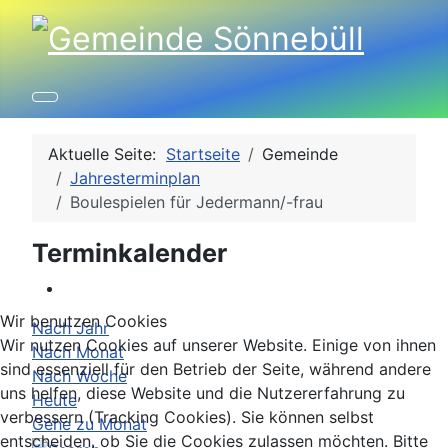
Aktuelle Seite:
Startseite
Gemeinde
Jahresterminplan
Boulespielen für Jedermann/-frau
Terminkalender
Wir benutzen Cookies
Nach Jahr
Wir nutzen Cookies auf unserer Website. Einige von ihnen
Nach Monat
sind essenziell für den Betrieb der Seite, während andere
Nach Woche
uns helfen, diese Website und die Nutzererfahrung zu
Heute
verbessern (Tracking Cookies). Sie können selbst
Gehe zu Monat
entscheiden, ob Sie die Cookies zulassen möchten. Bitte