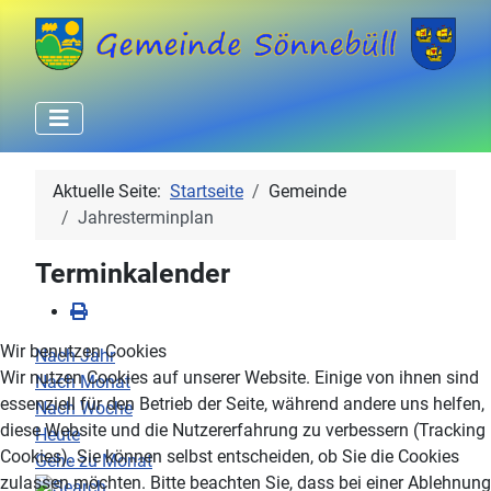
Aktuelle Seite:
Startseite
Gemeinde
Jahresterminplan
Terminkalender
Wir benutzen Cookies
Nach Jahr
Wir nutzen Cookies auf unserer Website. Einige von ihnen sind
Nach Monat
essenziell für den Betrieb der Seite, während andere uns helfen,
Nach Woche
diese Website und die Nutzererfahrung zu verbessern (Tracking
Heute
Cookies). Sie können selbst entscheiden, ob Sie die Cookies
Gehe zu Monat
zulassen möchten. Bitte beachten Sie, dass bei einer Ablehnung