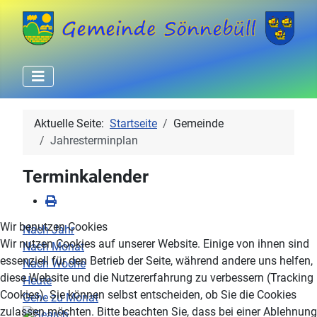
Aktuelle Seite:
Startseite
Gemeinde
Jahresterminplan
Terminkalender
Wir benutzen Cookies
Nach Jahr
Wir nutzen Cookies auf unserer Website. Einige von ihnen sind
Nach Monat
essenziell für den Betrieb der Seite, während andere uns helfen,
Nach Woche
diese Website und die Nutzererfahrung zu verbessern (Tracking
Heute
Cookies). Sie können selbst entscheiden, ob Sie die Cookies
Gehe zu Monat
zulassen möchten. Bitte beachten Sie, dass bei einer Ablehnung