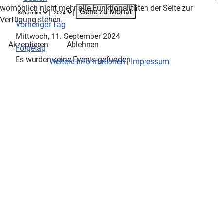
womöglich nicht mehr alle Funktionalitäten der Seite zur
Gehe zu Monat
Verfügung stehen.
Vorheriger Tag
Mittwoch, 11. September 2024
Akzeptieren
Ablehnen
Folgetag
Es wurden keine Events gefunden
Weitere Informationen
|
Impressum