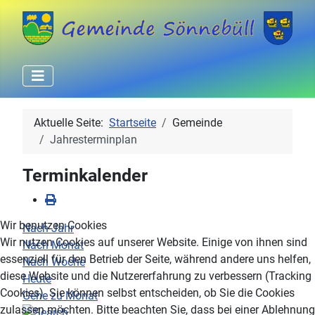
Aktuelle Seite:
Startseite
Gemeinde
Jahresterminplan
Terminkalender
Wir benutzen Cookies
Nach Jahr
Wir nutzen Cookies auf unserer Website. Einige von ihnen sind
Nach Monat
essenziell für den Betrieb der Seite, während andere uns helfen,
Nach Woche
diese Website und die Nutzererfahrung zu verbessern (Tracking
Heute
Cookies). Sie können selbst entscheiden, ob Sie die Cookies
Gehe zu Monat
zulassen möchten. Bitte beachten Sie, dass bei einer Ablehnung