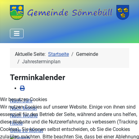
Aktuelle Seite:
Startseite
Gemeinde
Jahresterminplan
Terminkalender
Wir benutzen Cookies
Nach Jahr
Wir nutzen Cookies auf unserer Website. Einige von ihnen sind
Nach Monat
essenziell für den Betrieb der Seite, während andere uns helfen,
Nach Woche
diese Website und die Nutzererfahrung zu verbessern (Tracking
Heute
Cookies). Sie können selbst entscheiden, ob Sie die Cookies
Gehe zu Monat
zulassen möchten. Bitte beachten Sie, dass bei einer Ablehnung