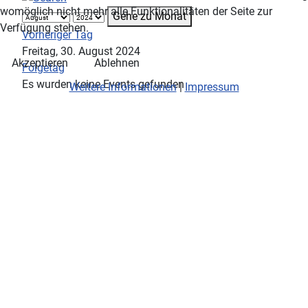
womöglich nicht mehr alle Funktionalitäten der Seite zur
Gehe zu Monat
Verfügung stehen.
Vorheriger Tag
Freitag, 30. August 2024
Akzeptieren
Ablehnen
Folgetag
Es wurden keine Events gefunden
Weitere Informationen
|
Impressum