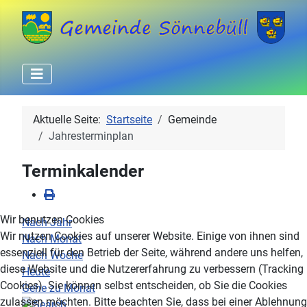
Aktuelle Seite:
Startseite
Gemeinde
Jahresterminplan
Terminkalender
Wir benutzen Cookies
Nach Jahr
Wir nutzen Cookies auf unserer Website. Einige von ihnen sind
Nach Monat
essenziell für den Betrieb der Seite, während andere uns helfen,
Nach Woche
diese Website und die Nutzererfahrung zu verbessern (Tracking
Heute
Cookies). Sie können selbst entscheiden, ob Sie die Cookies
Gehe zu Monat
zulassen möchten. Bitte beachten Sie, dass bei einer Ablehnung