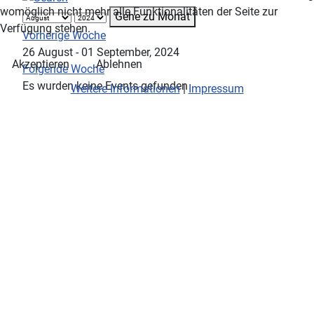
womöglich nicht mehr alle Funktionalitäten der Seite zur
Gehe zu Monat
Verfügung stehen.
Vorherige Woche
26 August - 01 September, 2024
Akzeptieren
Ablehnen
Folgende Woche
Es wurden keine Events gefunden
Weitere Informationen
|
Impressum