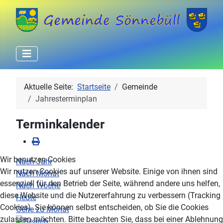
Aktuelle Seite:
Startseite
Gemeinde
Jahresterminplan
Terminkalender
Wir benutzen Cookies
Nach Jahr
Wir nutzen Cookies auf unserer Website. Einige von ihnen sind
Nach Monat
essenziell für den Betrieb der Seite, während andere uns helfen,
Nach Woche
diese Website und die Nutzererfahrung zu verbessern (Tracking
Heute
Cookies). Sie können selbst entscheiden, ob Sie die Cookies
Gehe zu Monat
zulassen möchten. Bitte beachten Sie, dass bei einer Ablehnung