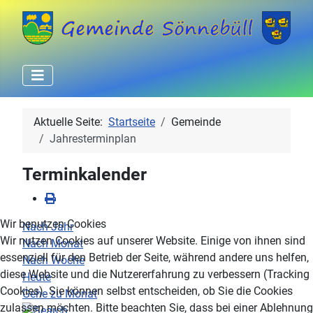
Aktuelle Seite:
Startseite
Gemeinde
Jahresterminplan
Terminkalender
Wir benutzen Cookies
Nach Jahr
Wir nutzen Cookies auf unserer Website. Einige von ihnen sind
Nach Monat
essenziell für den Betrieb der Seite, während andere uns helfen,
Nach Woche
diese Website und die Nutzererfahrung zu verbessern (Tracking
Heute
Cookies). Sie können selbst entscheiden, ob Sie die Cookies
Gehe zu Monat
zulassen möchten. Bitte beachten Sie, dass bei einer Ablehnung