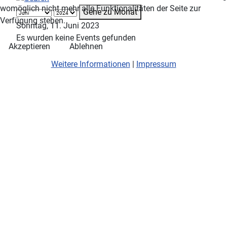
womöglich nicht mehr alle Funktionalitäten der Seite zur
Gehe zu Monat
Verfügung stehen.
Sonntag, 11. Juni 2023
Es wurden keine Events gefunden
Akzeptieren
Ablehnen
Weitere Informationen
|
Impressum