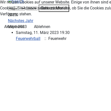
Wir nutzen Cookies auf unserer Website. Einige von ihnen sind e
Gehe zu Monat
Cookies). Sie können selbst entscheiden, ob Sie die Cookies zul
Verfügung stehen.
2023
Nächstes Jahr
März 2023
Akzeptieren
Ablehnen
Samstag, 11. März 2023 19:30
Feuerwehrball
:: Feuerwehr
Limite der Paginierungsliste