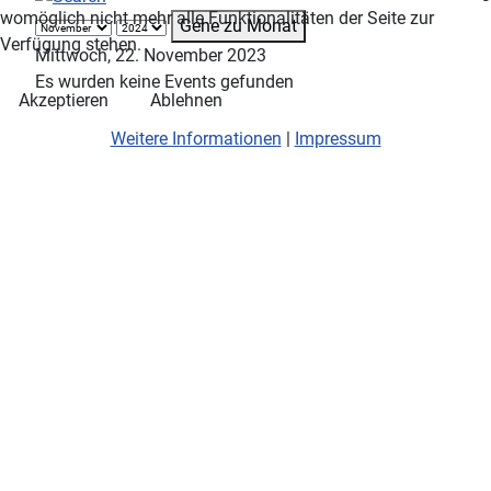
womöglich nicht mehr alle Funktionalitäten der Seite zur
Gehe zu Monat
Verfügung stehen.
Mittwoch, 22. November 2023
Es wurden keine Events gefunden
Akzeptieren
Ablehnen
Weitere Informationen
|
Impressum