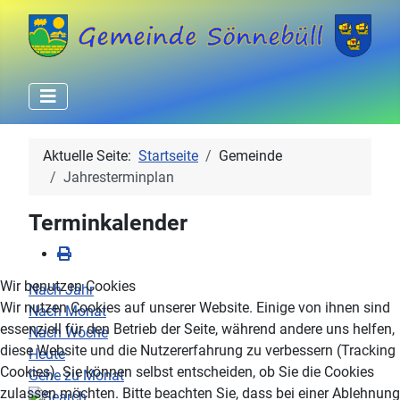
Aktuelle Seite:
Startseite
Gemeinde
Jahresterminplan
Terminkalender
Wir benutzen Cookies
Nach Jahr
Wir nutzen Cookies auf unserer Website. Einige von ihnen sind
Nach Monat
essenziell für den Betrieb der Seite, während andere uns helfen,
Nach Woche
diese Website und die Nutzererfahrung zu verbessern (Tracking
Heute
Cookies). Sie können selbst entscheiden, ob Sie die Cookies
Gehe zu Monat
zulassen möchten. Bitte beachten Sie, dass bei einer Ablehnung