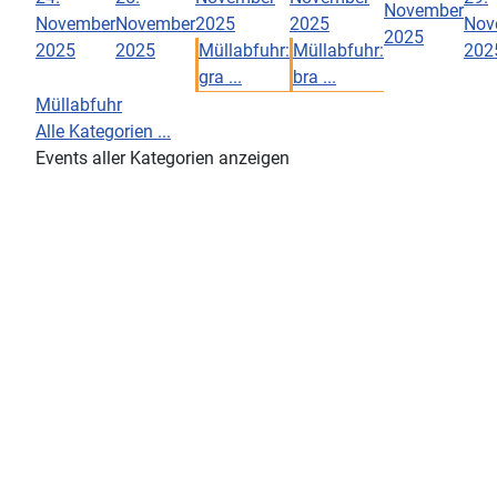
November
November
November
2025
2025
Nov
2025
2025
2025
Müllabfuhr:
Müllabfuhr:
202
gra ...
bra ...
Müllabfuhr
Alle Kategorien ...
Events aller Kategorien anzeigen