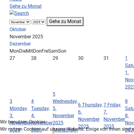
Gehe zu Monat
Gehe zu Monat
Oktober
November 2025
Dezember
Mon
Die
Mit
Don
Fre
Sam
Son
27
28
29
30
31
1
Satu
1.
Nov
202
5
3
4
Wednesday,
8
6
Thursday,
7
Friday,
Monday,
Tuesday,
5.
Satu
6.
7.
3.
4.
November
8.
November
November
Wir benutzen Cookies
November
November
2025
Nov
2025
2025
Wir nutzen Cookies auf unserer Website. Einige von ihnen sind e
2025
2025
Müllabfuhr:
202