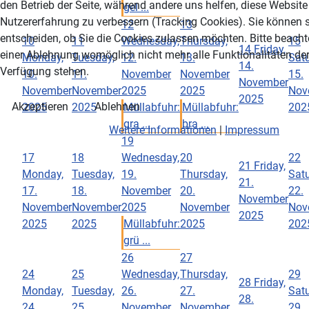
den Betrieb der Seite, während andere uns helfen, diese Website
gel ...
Nutzererfahrung zu verbessern (Tracking Cookies). Sie können s
12
13
entscheiden, ob Sie die Cookies zulassen möchten. Bitte beacht
10
11
Wednesday,
Thursday,
15
14
Friday,
einer Ablehnung womöglich nicht mehr alle Funktionalitäten der
Monday,
Tuesday,
12.
13.
Satu
14.
Verfügung stehen.
10.
11.
November
November
15.
November
November
November
2025
2025
Nov
2025
Akzeptieren
Ablehnen
2025
2025
Müllabfuhr:
Müllabfuhr:
202
gra ...
bra ...
Weitere Informationen
|
Impressum
19
17
18
Wednesday,
20
22
21
Friday,
Monday,
Tuesday,
19.
Thursday,
Satu
21.
17.
18.
November
20.
22.
November
November
November
2025
November
Nov
2025
2025
2025
Müllabfuhr:
2025
202
grü ...
26
27
24
25
Wednesday,
Thursday,
29
28
Friday,
Monday,
Tuesday,
26.
27.
Satu
28.
24.
25.
November
November
29.