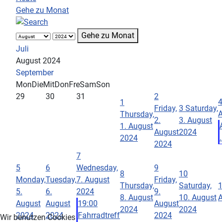
Gehe zu Monat
Gehe zu Monat
Juli
August 2024
September
Mon
Die
Mit
Don
Fre
Sam
Son
29
30
31
2
1
Friday,
3
Saturday,
Thursday,
2.
3. August
1. August
August
2024
.
2024
2024
7
5
6
Wednesday,
9
8
10
Monday,
Tuesday,
7. August
Friday,
Thursday,
Saturday,
5.
6.
2024
9.
8. August
10. August
August
August
19:00
August
2024
2024
2024
2024
Fahrradtreff
2024
Wir benutzen Cookies