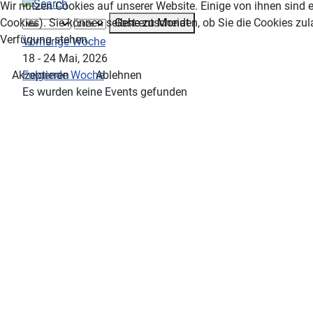
Wir nutzen Cookies auf unserer Website. Einige von ihnen sind e
Gehe zu Monat
Cookies). Sie können selbst entscheiden, ob Sie die Cookies zul
Verfügung stehen.
Vorherige Woche
18 - 24 Mai, 2026
Folgende Woche
Akzeptieren
Ablehnen
Es wurden keine Events gefunden