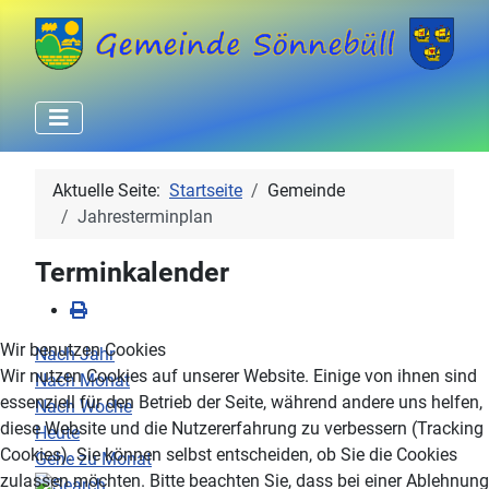
Aktuelle Seite:
Startseite
Gemeinde
Jahresterminplan
Terminkalender
Wir benutzen Cookies
Nach Jahr
Wir nutzen Cookies auf unserer Website. Einige von ihnen sind
Nach Monat
essenziell für den Betrieb der Seite, während andere uns helfen,
Nach Woche
diese Website und die Nutzererfahrung zu verbessern (Tracking
Heute
Cookies). Sie können selbst entscheiden, ob Sie die Cookies
Gehe zu Monat
zulassen möchten. Bitte beachten Sie, dass bei einer Ablehnung