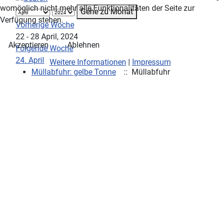
womöglich nicht mehr alle Funktionalitäten der Seite zur
Gehe zu Monat
Verfügung stehen.
Vorherige Woche
22 - 28 April, 2024
Akzeptieren
Ablehnen
Folgende Woche
24. April
Weitere Informationen
|
Impressum
Müllabfuhr: gelbe Tonne
:: Müllabfuhr