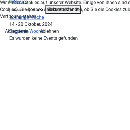
Wir nutzen Cookies auf unserer Website. Einige von ihnen sind e
Gehe zu Monat
Cookies). Sie können selbst entscheiden, ob Sie die Cookies zul
Verfügung stehen.
Vorherige Woche
14 - 20 Oktober, 2024
Folgende Woche
Akzeptieren
Ablehnen
Es wurden keine Events gefunden