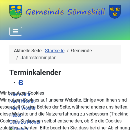
Aktuelle Seite:
Startseite
Gemeinde
Jahresterminplan
Terminkalender
Wir benutzen Cookies
Nach Jahr
Wir nutzen Cookies auf unserer Website. Einige von ihnen sind
Nach Monat
essenziell für den Betrieb der Seite, während andere uns helfen,
Nach Woche
diese Website und die Nutzererfahrung zu verbessern (Tracking
Heute
Cookies). Sie können selbst entscheiden, ob Sie die Cookies
Gehe zu Monat
zulassen möchten. Bitte beachten Sie, dass bei einer Ablehnung