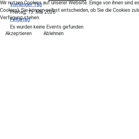
Wir nutzen Cookies auf unserer Website. Einige von ihnen sind e
Vorheriger Tag
Cookies). Sie können selbst entscheiden, ob Sie die Cookies zul
Freitag, 15. Mai 2026
Verfügung stehen.
Folgetag
Es wurden keine Events gefunden
Akzeptieren
Ablehnen