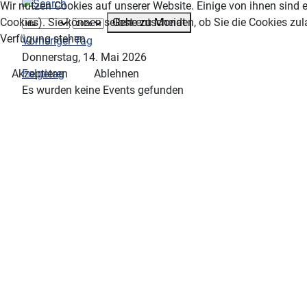
Wir nutzen Cookies auf unserer Website. Einige von ihnen sind e
Gehe zu Monat
Cookies). Sie können selbst entscheiden, ob Sie die Cookies zul
Verfügung stehen.
Vorheriger Tag
Donnerstag, 14. Mai 2026
Folgetag
Akzeptieren
Ablehnen
Es wurden keine Events gefunden