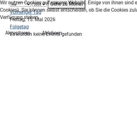
Wir nutzen Cookies auf unserer Website. Einige von ihnen sind e
Gehe zu Monat
Cookies). Sie können selbst entscheiden, ob Sie die Cookies zul
Vorheriger Tag
Verfügung stehen.
Freitag, 15. Mai 2026
Folgetag
Akzeptieren
Ablehnen
Es wurden keine Events gefunden