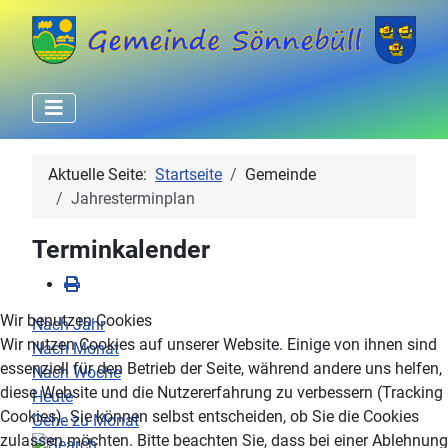
Aktuelle Seite:
Startseite
Gemeinde
Jahresterminplan
Terminkalender
Wir benutzen Cookies
Nach Jahr
Wir nutzen Cookies auf unserer Website. Einige von ihnen sind
Nach Monat
essenziell für den Betrieb der Seite, während andere uns helfen,
Nach Woche
diese Website und die Nutzererfahrung zu verbessern (Tracking
Heute
Cookies). Sie können selbst entscheiden, ob Sie die Cookies
Gehe zu Monat
zulassen möchten. Bitte beachten Sie, dass bei einer Ablehnung