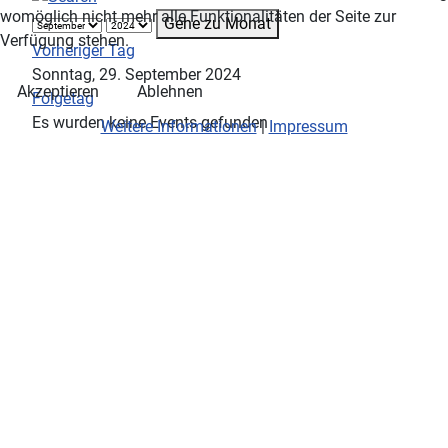
womöglich nicht mehr alle Funktionalitäten der Seite zur
Gehe zu Monat
Verfügung stehen.
Vorheriger Tag
Sonntag, 29. September 2024
Akzeptieren
Ablehnen
Folgetag
Es wurden keine Events gefunden
Weitere Informationen
|
Impressum