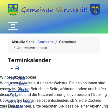
Aktuelle Seite:
Startseite
Gemeinde
Jahresterminplan
Terminkalender
Wir benutzen Cookies
Nach Jahr
Wir nutzen Cookies auf unserer Website. Einige von ihnen sind
Nach Monat
essenziell für den Betrieb der Seite, während andere uns helfen,
Nach Woche
diese Website und die Nutzererfahrung zu verbessern (Tracking
Heute
Cookies). Sie können selbst entscheiden, ob Sie die Cookies
Gehe zu Monat
zulassen möchten. Bitte beachten Sie, dass bei einer Ablehnung