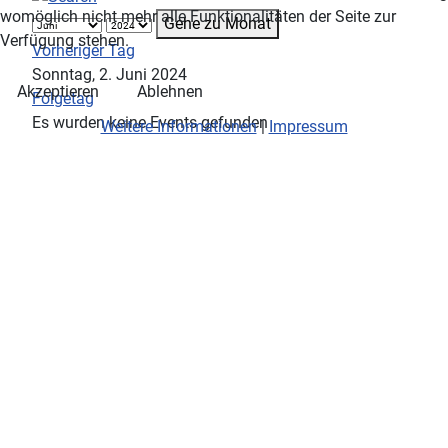
womöglich nicht mehr alle Funktionalitäten der Seite zur
Gehe zu Monat
Verfügung stehen.
Vorheriger Tag
Sonntag, 2. Juni 2024
Akzeptieren
Ablehnen
Folgetag
Es wurden keine Events gefunden
Weitere Informationen
|
Impressum