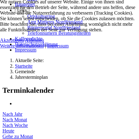
Wir nutzen Cookies auf unserer Website. Einige von ihnen sind
Baugebiet
essenziell für den Betrieb der Seite, während andere uns helfen, diese
Links
Website und die Nutzererfahrung zu verbessern (Tracking Cookies).
Ortskulturring
Sie können selbst entscheiden, ob Sie die Cookies zulassen möchten.
Amt Mittleres Nordfriesland
Bitte beachten Sie, dass bei einer Ablehnung womöglich nicht mehr
Bürgerportal Nordfriesland
alle Funktionalitäten der Seite zur Verfügung stehen.
Telefonnumern Beratungsstellen
Kaffegedichte
Akzeptieren
Ablehnen
Datenschutzerklärung
Weitere Informationen
|
Impressum
Impressum
Aktuelle Seite:
Startseite
Gemeinde
Jahresterminplan
Terminkalender
Nach Jahr
Nach Monat
Nach Woche
Heute
Gehe zu Monat