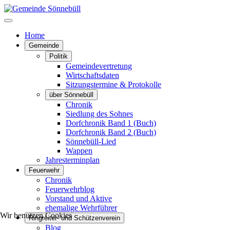
Home
Gemeinde
Politik
Gemeindevertretung
Wirtschaftsdaten
Sitzungstermine & Protokolle
über Sönnebüll
Chronik
Siedlung des Sohnes
Dorfchronik Band 1 (Buch)
Dorfchronik Band 2 (Buch)
Sönnebüll-Lied
Wappen
Jahresterminplan
Feuerwehr
Chronik
Feuerwehrblog
Vorstand und Aktive
ehemalige Wehrführer
Wir benutzen Cookies
Ringreiter- und Schützenverein
Blog