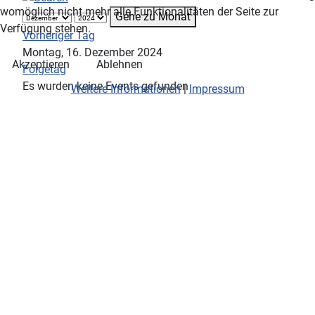
womöglich nicht mehr alle Funktionalitäten der Seite zur
Gehe zu Monat
Verfügung stehen.
Vorheriger Tag
Montag, 16. Dezember 2024
Akzeptieren
Ablehnen
Folgetag
Es wurden keine Events gefunden
Weitere Informationen
|
Impressum