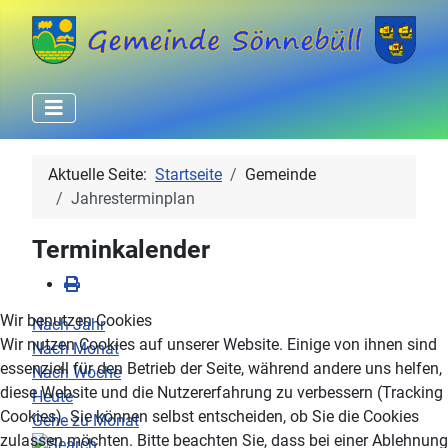
Aktuelle Seite:
Startseite
Gemeinde
Jahresterminplan
Terminkalender
Wir benutzen Cookies
Nach Jahr
Wir nutzen Cookies auf unserer Website. Einige von ihnen sind
Nach Monat
essenziell für den Betrieb der Seite, während andere uns helfen,
Nach Woche
diese Website und die Nutzererfahrung zu verbessern (Tracking
Heute
Cookies). Sie können selbst entscheiden, ob Sie die Cookies
Gehe zu Monat
zulassen möchten. Bitte beachten Sie, dass bei einer Ablehnung