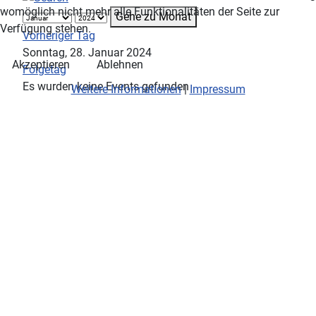
womöglich nicht mehr alle Funktionalitäten der Seite zur
Gehe zu Monat
Verfügung stehen.
Vorheriger Tag
Sonntag, 28. Januar 2024
Akzeptieren
Ablehnen
Folgetag
Es wurden keine Events gefunden
Weitere Informationen
|
Impressum