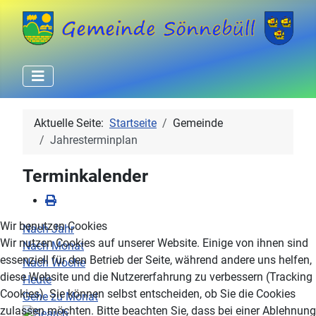
Aktuelle Seite:
Startseite
Gemeinde
Jahresterminplan
Terminkalender
Wir benutzen Cookies
Nach Jahr
Wir nutzen Cookies auf unserer Website. Einige von ihnen sind
Nach Monat
essenziell für den Betrieb der Seite, während andere uns helfen,
Nach Woche
diese Website und die Nutzererfahrung zu verbessern (Tracking
Heute
Cookies). Sie können selbst entscheiden, ob Sie die Cookies
Gehe zu Monat
zulassen möchten. Bitte beachten Sie, dass bei einer Ablehnung