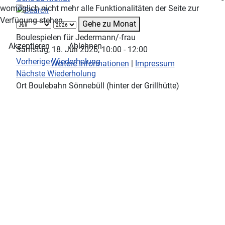
womöglich nicht mehr alle Funktionalitäten der Seite zur
Verfügung stehen.
Gehe zu Monat
Boulespielen für Jedermann/-frau
Akzeptieren
Ablehnen
Samstag, 18. Juli 2026, 10:00 - 12:00
Vorherige Wiederholung
Weitere Informationen
|
Impressum
Nächste Wiederholung
Ort
Boulebahn Sönnebüll (hinter der Grillhütte)