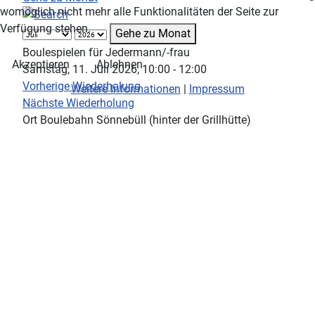
womöglich nicht mehr alle Funktionalitäten der Seite zur
Verfügung stehen.
Gehe zu Monat
Boulespielen für Jedermann/-frau
Akzeptieren
Ablehnen
Samstag, 11. Juli 2026, 10:00 - 12:00
Vorherige Wiederholung
Weitere Informationen
|
Impressum
Nächste Wiederholung
Ort
Boulebahn Sönnebüll (hinter der Grillhütte)