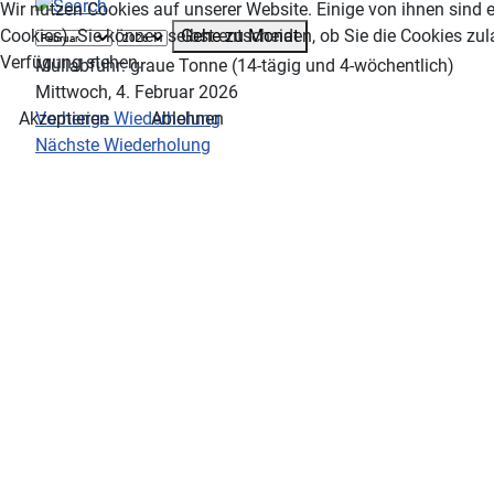
Wir nutzen Cookies auf unserer Website. Einige von ihnen sind e
Gehe zu Monat
Cookies). Sie können selbst entscheiden, ob Sie die Cookies zul
Verfügung stehen.
Müllabfuhr: graue Tonne (14-tägig und 4-wöchentlich)
Mittwoch, 4. Februar 2026
Vorherige Wiederholung
Akzeptieren
Ablehnen
Nächste Wiederholung