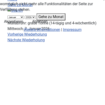
womöglich nicht mehr alle Funktionalitäten der Seite zur
Gehe zu Monat
Verfügung stehen.
Gehe zu Monat
Akzeptieren
Ablehnen
Müllabfuhr: graue Tonne (14-tägig und 4-wöchentlich)
Mittwoch, 7. Januar 2026
Weitere Informationen
|
Impressum
Vorherige Wiederholung
Nächste Wiederholung